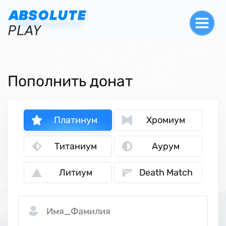
Пополнить донат
Платинум
Хромиум
Титаниум
Аурум
Литиум
Death Match