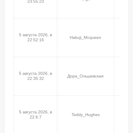
23:55:23
5 августа 2026, в
Hakuji_Mcqueen
Tak
22:52:16
5 августа 2026, в
Дора_Ольшевская
Chr
22:35:32
5 августа 2026, в
Teddy_Hughes
F
22:6:7