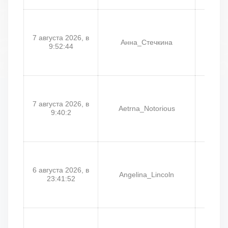
7 августа 2026, в
Анна_Стечкина
Ar
9:52:44
7 августа 2026, в
Aetrna_Notorious
Ae
9:40:2
6 августа 2026, в
Angelina_Lincoln
И
23:41:52