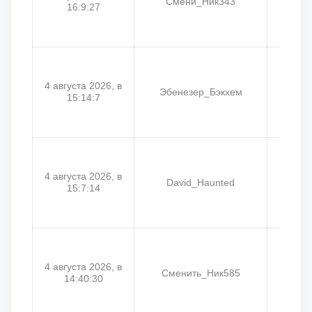
Смени_Ник343
16:9:27
4 августа 2026, в
Эбенезер_Бэкхем
Tim
15:14:7
4 августа 2026, в
David_Haunted
Кр
15:7:14
4 августа 2026, в
Сменить_Ник585
Федь
14:40:30