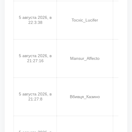
5 августа 2026, в
Tocxic_Lucifer
T
22:3:38
5 августа 2026, в
Mansur_Affecto
H
21:27:16
5 августа 2026, в
Вбивця_Казино
A
21:27:8