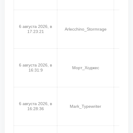
6 августа 2026, в
Arlecchino_Stormrage
Mou
17:23:21
6 августа 2026, в
Морт_Ходжес
Д
16:31:9
6 августа 2026, в
Mark_Typewriter
Э
16:28:36