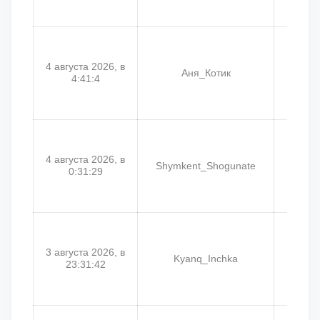
4 августа 2026, в
Аня_Котик
Б
4:41:4
4 августа 2026, в
Shymkent_Shogunate
Biz
0:31:29
3 августа 2026, в
Kyanq_Inchka
G
23:31:42